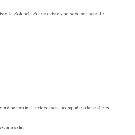
ste, la violencia vicaria existe y no podemos permitir
Contacta con nostros
i tienes cualquier duda y quieres ponerte en contacto
on nosotros puedes hacerlo de las siguientes maneras:
Calle Padre Azor, 4, CP30800 Lorca (Murcia)
info@fomlorca.org
646 39 44 34
oordinación institucional para acompañar a las mujeres
ezar a salir.