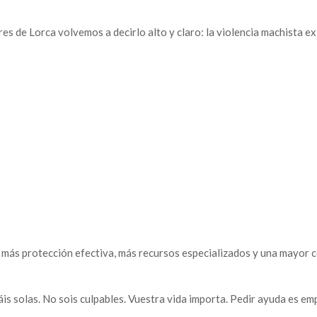
 de Lorca volvemos a decirlo alto y claro: la violencia machista exi
Enlaces legales
S
Política de cookies
c
Política de privacidad
Aviso Legal
Otros enlaces
más protección efectiva, más recursos especializados y una mayor c
Prensa
is solas. No sois culpables. Vuestra vida importa. Pedir ayuda es emp