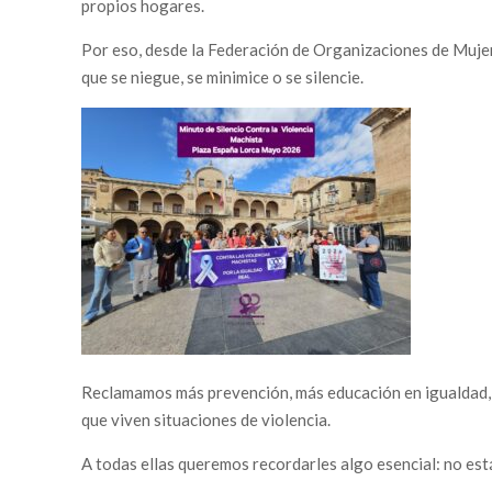
propios hogares.
Por eso, desde la Federación de Organizaciones de Mujeres
que se niegue, se minimice o se silencie.
Últimas noticias
Acción Social “la Caixa” apoya a la Federación de
Mujeres de Lorca con una donación de 3.600 € para
impulsar el proyecto PUENTES
La Federación de Organizaciones de Mujeres de
Lorca recibe el Premio Elio 2026 junto a Agustín
Martínez, uno de los autores de Carmen Mola
El Certamen Rosalía Sala Vallejo premia cinco relatos
Reclamamos más prevención, más educación en igualdad, 
que ponen nombre a la igualdad y a la realidad de las
que viven situaciones de violencia.
mujeres
A todas ellas queremos recordarles algo esencial: no está