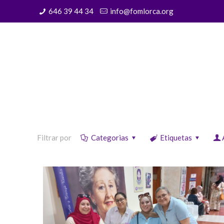
646 39 44 34
info@fomlorca.org
Filtrar por
Categorias
Etiquetas