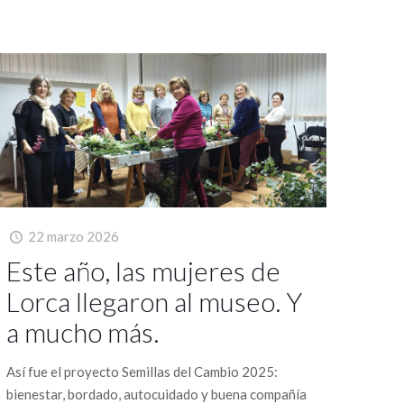
Contacta con nostros
i tienes cualquier duda y quieres ponerte en contacto
on nosotros puedes hacerlo de las siguientes maneras:
22 marzo 2026
Calle Padre Azor, 4, CP30800 Lorca (Murcia)
Este año, las mujeres de
info@fomlorca.org
646 39 44 34
Lorca llegaron al museo. Y
a mucho más.
Así fue el proyecto Semillas del Cambio 2025:
bienestar, bordado, autocuidado y buena compañía