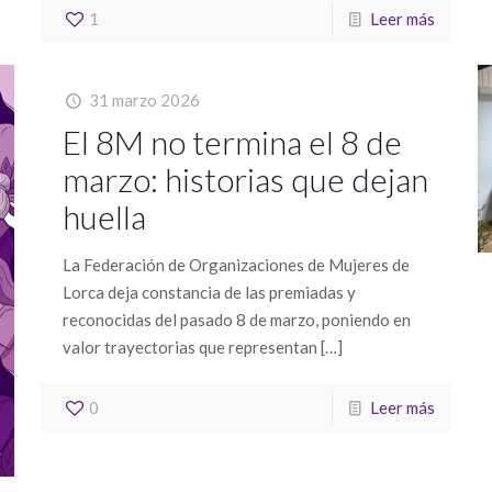
1
Leer más
31 marzo 2026
El 8M no termina el 8 de
marzo: historias que dejan
Enlaces legales
huella
S
Política de cookies
La Federación de Organizaciones de Mujeres de
c
Lorca deja constancia de las premiadas y
Política de privacidad
reconocidas del pasado 8 de marzo, poniendo en
valor trayectorias que representan
[…]
Aviso Legal
0
Leer más
Otros enlaces