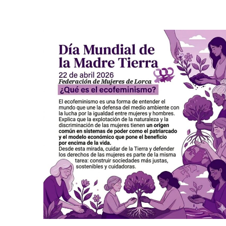
Últimas noticias
Acción Social “la Caixa” apoya a la Federación de
Mujeres de Lorca con una donación de 3.600 € para
impulsar el proyecto PUENTES
La Federación de Organizaciones de Mujeres de
Lorca recibe el Premio Elio 2026 junto a Agustín
Martínez, uno de los autores de Carmen Mola
El Certamen Rosalía Sala Vallejo premia cinco relatos